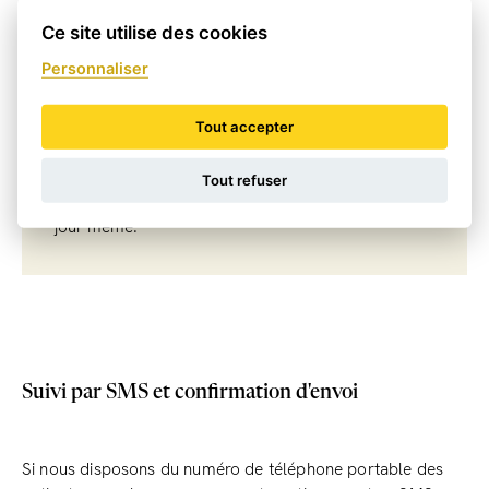
Priority). Heure limite de réception des commandes
: 16h00 (du lundi au jeudi), 17h00 (le vendredi).
Ce site utilise des cookies
Personnaliser
Tout accepter
Commerce de gros
Tout refuser
Les commandes que nous recevons avant 14
heures sont généralement envoyées par la poste le
jour même.
Suivi par SMS et confirmation d'envoi
Si nous disposons du numéro de téléphone portable des