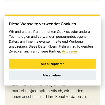
Login Compleweb
Diese Webseite verwendet Cookies
Wir und unsere Partner nutzen Cookies oder andere
Technologien und verwenden personenbezogenen
Daten, um Ihnen relevante Inhalte und Werbung
anzuzeigen. Diese Daten übermitteln wir zu folgenden
Zwecken auch an unsere Partner.
Anpassen
Profitieren Sie jetzt von den Vorteilen von
Alle akzeptieren
Compleweb
Falls Sie noch nicht Kunde bei uns sind,
Alle ablehnen
senden Sie uns bitte beiliegendes
Anmeldeformular ausgefüllt an
marketing@complemedis.ch
, wir senden
Ihnen anschliessend Ihre Benutzerdaten zu.