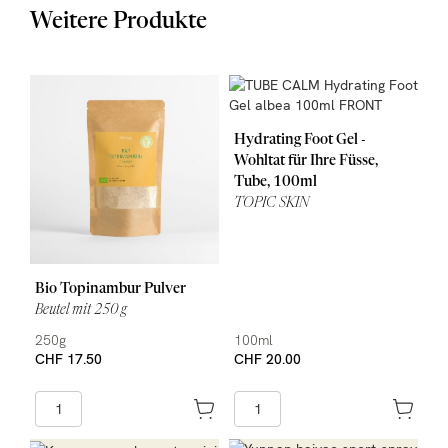
Eiweiss
ca. 8.2 g
Weitere Produkte
Salz
Hydrating Foot Gel -
Wohltat für Ihre Füsse,
Tube, 100ml
TOPIC SKIN
Bio Topinambur Pulver
Beutel mit 250 g
250g
100ml
CHF 17.50
CHF 20.00